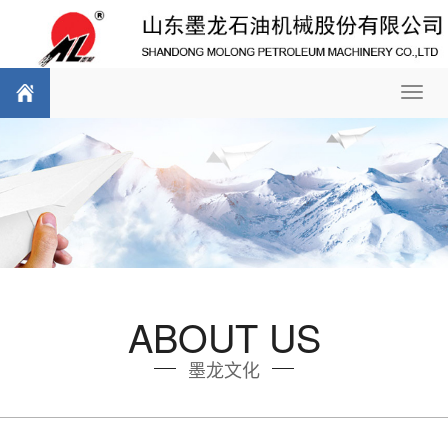
Toggl
navig
ABOUT US
墨龙文化