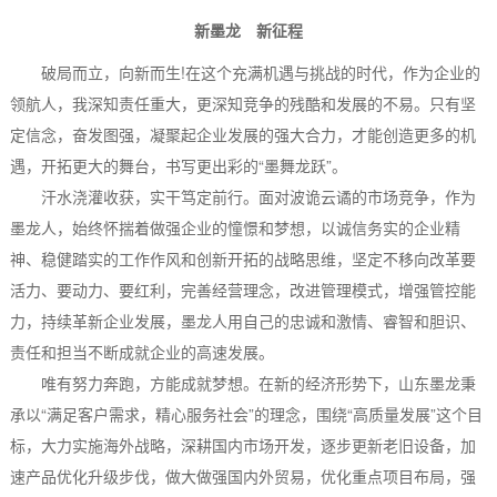
新墨龙 新征程
破局而立，向新而生!在这个充满机遇与挑战的时代，作为企业的
领航人，我深知责任重大，更深知竞争的残酷和发展的不易。只有坚
定信念，奋发图强，凝聚起企业发展的强大合力，才能创造更多的机
遇，开拓更大的舞台，书写更出彩的“墨舞龙跃”。
汗水浇灌收获，实干笃定前行。面对波诡云谲的市场竞争，作为
墨龙人，始终怀揣着做强企业的憧憬和梦想，以诚信务实的企业精
神、稳健踏实的工作作风和创新开拓的战略思维，坚定不移向改革要
活力、要动力、要红利，完善经营理念，改进管理模式，增强管控能
力，持续革新企业发展，墨龙人用自己的忠诚和激情、睿智和胆识、
责任和担当不断成就企业的高速发展。
唯有努力奔跑，方能成就梦想。在新的经济形势下，山东墨龙秉
承以“满足客户需求，精心服务社会”的理念，围绕“高质量发展”这个目
标，大力实施海外战略，深耕国内市场开发，逐步更新老旧设备，加
速产品优化升级步伐，做大做强国内外贸易，优化重点项目布局，强