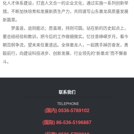
化人才体系建设，打造人文合一的企业文化，通过实施一系列创新举
措，不断加快培育和发展新质生产力，共同谱写山东墨龙高质量发展
新篇章。
梦虽遥，追则能达；愿虽艰，持则可圆。站在新的历史起点上，
要总结经验和教训，把今后的工作做细做实。忆往昔峥嵘岁月，看今
朝百舸争流，望未来任重道远。全体墨龙人，一起携手踔厉奋发，勇
毅前行，向建设科技进步、创新发展、行业领先的“新墨龙”而不懈奋
斗。
联系我们
TELEPHONE
(国内) 0536-5789102
(国际) 86-536-5196887