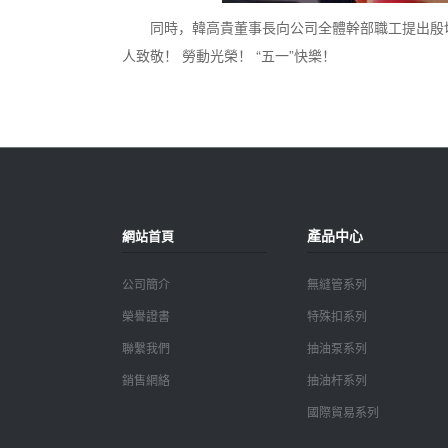
同時，韓高貴董事長向公司全體幹部職工提出殷切
人致敬！ 勞動光榮！ “五一”快樂！
產品中心
網站首頁
公司簡介
無縫管系列
榮譽證書
特殊扣系列
聯繫我們
抽油泵系列
銷售網絡
抽油杆系列
國際貿易系列