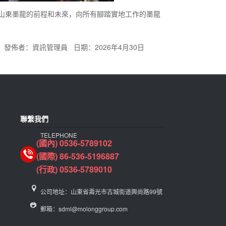
山東墨龍的前程和未來，向所有腳踏實地工作的墨龍
發佈者：資訊管理員 日期：2026年4月30日
聯繫我們
TELEPHONE
(國內) 0536-5789102
(國際) 86-536-5196887
(行政) 0536-5789010
公司地址：山東省壽光市古城街道興尚路99號
郵箱：sdml@molonggroup.com