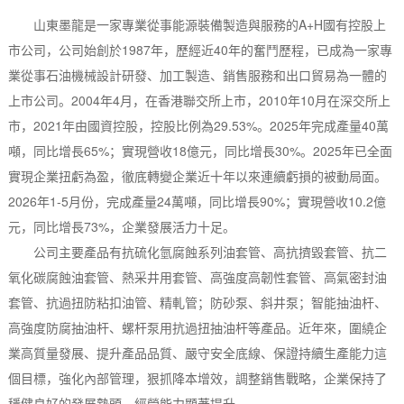
山東墨龍是一家專業從事能源裝備製造與服務的A+H國有控股上
市公司，公司始創於1987年，歷經近40年的奮鬥歷程，已成為一家專
業從事石油機械設計研發、加工製造、銷售服務和出口貿易為一體的
上市公司。2004年4月，在香港聯交所上市，2010年10月在深交所上
市，2021年由國資控股，控股比例為29.53%。2025年完成產量40萬
噸，同比增長65%；實現營收18億元，同比增長30%。2025年已全面
實現企業扭虧為盈，徹底轉變企業近十年以來連續虧損的被動局面。
2026年1-5月份，完成產量24萬噸，同比增長90%；實現營收10.2億
元，同比增長73%，企業發展活力十足。
公司主要產品有抗硫化氫腐蝕系列油套管、高抗擠毀套管、抗二
氧化碳腐蝕油套管、熱采井用套管、高強度高韌性套管、高氣密封油
套管、抗過扭防粘扣油管、精軋管；防砂泵、斜井泵；智能抽油杆、
高強度防腐抽油杆、螺杆泵用抗過扭抽油杆等產品。近年來，圍繞企
業高質量發展、提升產品品質、嚴守安全底線、保證持續生產能力這
個目標，強化內部管理，狠抓降本增效，調整銷售戰略，企業保持了
穩健良好的發展勢頭，經營能力顯著提升。