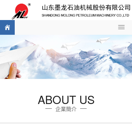
Toggl
navig
ABOUT US
企業簡介